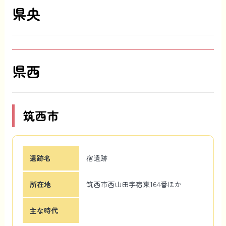
県央
県西
筑西市
遺跡名
宿遺跡
所在地
筑西市西山田字宿東164番ほか
主な時代