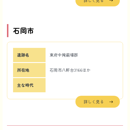
詳しく見る
石岡市
遺跡名
東府中掩蔽壕群
所在地
石岡市八軒台3166ほか
主な時代
詳しく見る