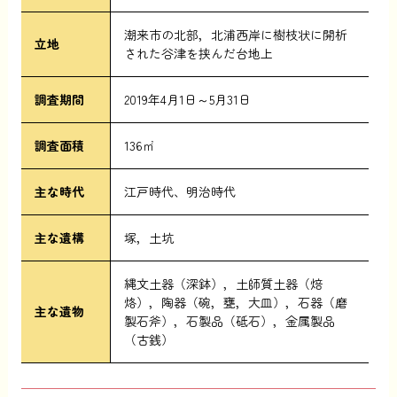
潮来市の北部，北浦西岸に樹枝状に開析
立地
された谷津を挟んだ台地上
調査期間
2019年4月1日～5月31日
調査面積
136㎡
主な時代
江戸時代
明治時代
主な遺構
塚，土坑
縄文土器（深鉢），土師質土器（焙
烙），陶器（碗，甕，大皿），石器（磨
主な遺物
製石斧），石製品（砥石），金属製品
（古銭）