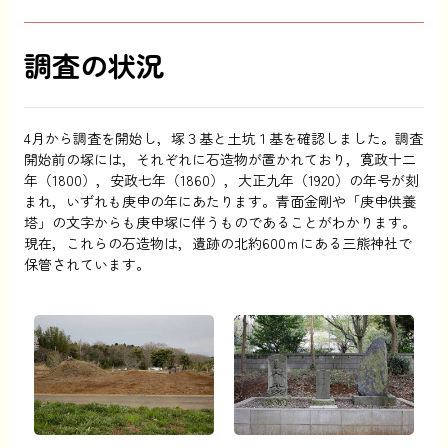
調査の状況
4月から調査を開始し，塚３基と土坑１基を確認しました。調査
開始前の塚には，それぞれに石造物が置かれており，寛政十二
年（1800），安政七年（1860），大正九年（1920）の年号が刻
まれ，いずれも庚申の年にあたります。青面金剛や「庚申供養
塔」の文字からも庚申塚に伴うものであることがわかります。
現在，これらの石造物は，遺跡の北約600ｍにある三熊神社で
保管されています。