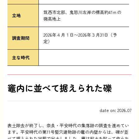
筑西市北部、鬼怒川左岸の標高約41ｍの
立地
微高地上
2026年４月１日〜2026年３月31日（予
調査期間
定）
主な時代
竈内に並べて据えられた礫
date on: 2026.07
表土除去が終了し、奈良・平安時代の集落跡の調査を進めてい
ます。平安時代の第11号竪穴建物跡の竈の内壁からは、礫が並
べて据えられた状態で出土しました。竈は粘土を貼って作られ