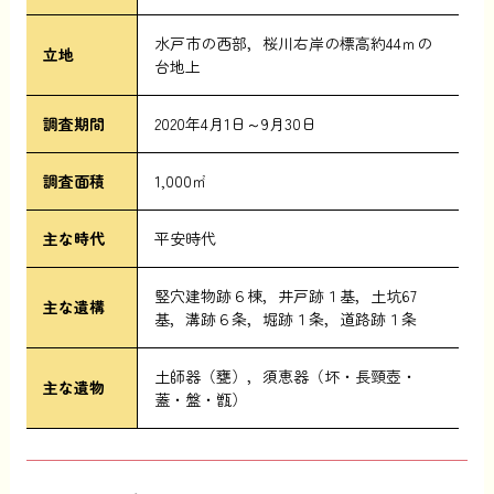
水戸市の西部，桜川右岸の標高約44ｍの
立地
台地上
調査期間
2020年4月1日～9月30日
調査面積
1,000㎡
主な時代
平安時代
竪穴建物跡６棟，井戸跡１基，土坑67
主な遺構
基，溝跡６条，堀跡１条，道路跡１条
土師器（甕），須恵器（坏・長頸壺・
主な遺物
蓋・盤・甑）