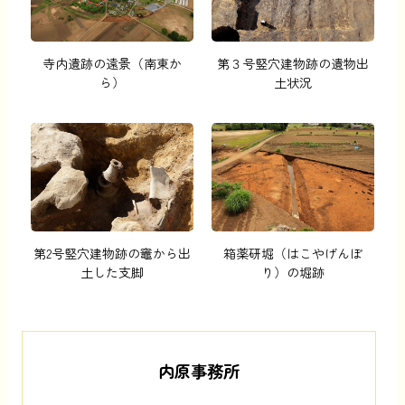
寺内遺跡の遠景（南東か
第３号竪穴建物跡の遺物出
ら）
土状況
第2号竪穴建物跡の竈から出
箱薬研堀（はこやげんぼ
土した支脚
り）の堀跡
内原事務所