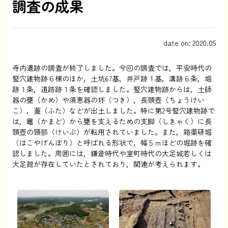
調査の成果
date on: 2020.05
寺内遺跡の調査が終了しました。今回の調査では，平安時代の
竪穴建物跡６棟のほか，土坑67基，井戸跡１基，溝跡６条，堀
跡１条，道路跡１条を確認しました。竪穴建物跡からは，土師
器の甕（かめ）や須恵器の坏（つき），長頸壺（ちょうけい
こ），蓋（ふた）などが出土しました。特に第2号竪穴建物跡で
は，竈（かまど）から甕を支えるための支脚（しきゃく）に長
頸壺の頸部（けいぶ）が転用されていました。また，箱薬研堀
（はこやげんぼり）と呼ばれる形状で，幅５ｍほどの堀跡を確
認しました。周囲には，鎌倉時代や室町時代の大足城若しくは
大足館が存在していたとされており，関連が考えられます。