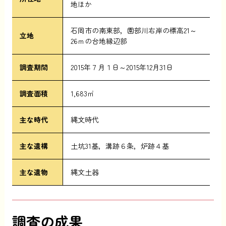
地ほか
石岡市の南東部，園部川右岸の標高21～
立地
26ｍの台地縁辺部
調査期間
2015年７月１日～2015年12月31日
調査面積
1,683㎡
主な時代
縄文時代
主な遺構
土坑31基，溝跡６条，炉跡４基
主な遺物
縄文土器
調査の成果