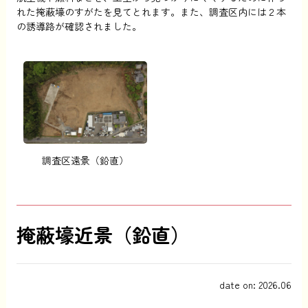
れた掩蔽壕のすがたを見てとれます。また、調査区内には２本
の誘導路が確認されました。
調査区遠景（鉛直）
掩蔽壕近景（鉛直）
date on: 2026.06