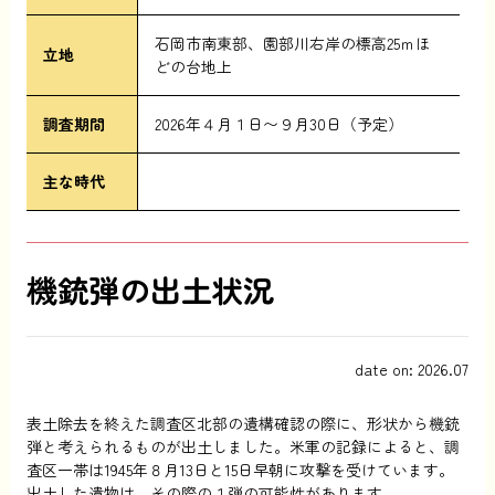
石岡市南東部、園部川右岸の標高25ｍほ
立地
どの台地上
調査期間
2026年４月１日〜９月30日（予定）
主な時代
機銃弾の出土状況
date on: 2026.07
表土除去を終えた調査区北部の遺構確認の際に、形状から機銃
弾と考えられるものが出土しました。米軍の記録によると、調
査区一帯は1945年８月13日と15日早朝に攻撃を受けています。
出土した遺物は、その際の１弾の可能性があります。