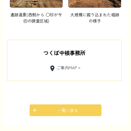
遺跡遠景(西側から ○印が今
大規模に掘り込まれた堀跡
回の調査区域)
の様子
つくば中根事務所
ご案内MAP »
location_on
一覧へ戻る