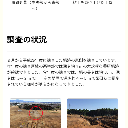
堀跡近景（中央部から東部
粘土を盛り上げた土塁
へ）
調査の状況
９月から平成26年度に調査した堀跡の東側を調査しています。
昨年度の調査区域の西半部では深さ約４ｍの大規模な薬研堀跡
が確認できました。今年度の調査では，堀の長さは約150m，深
さは1.5～２ｍで，一定の間隔で深さ約４～５ｍで薬研状に掘削
されている様相が明らかになってきました。