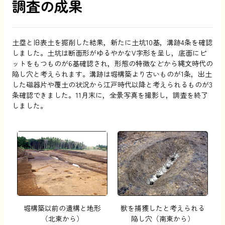
調査の成果
土塁と旧表土を掘削した結果，新たに土坑10基，溝跡4条を確認
しました。土坑は断面形がゆるやかなV字形を呈し，底面にピ
ットをもつものが6基確認され，形態の特徴などから縄文時代の
陥し穴と考えられます。溝跡は堀構築より古いものが1条，出土
した磁器片や覆土の状況から江戸時代以降と考えられるものが3
条確認できました。11月末に，全景写真を撮影し，調査を終了
しました。
堀構築以前の遺構と地形
獣を捕獲したと考えられる
（北東から）
陥し穴（南東から）