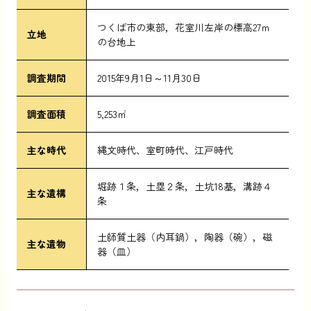
つくば市の東部，花室川左岸の標高27ｍ
立地
の台地上
調査期間
2015年9月1日～11月30日
調査面積
5,253㎡
主な時代
縄文時代
室町時代
江戸時代
堀跡１条，土塁２条，土坑18基，溝跡４
主な遺構
条
土師質土器（内耳鍋），陶器（碗），磁
主な遺物
器（皿）