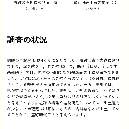
堀跡の両側にのびる土塁
土塁と旧表土層の掘削（南
（北東から）
西から）
調査の状況
堀跡の全貌がほぼ明らかになりました。堀跡は東西方向に延び
ており，深さ約２ｍ，長さ約150ｍで，断面形状がＵ字状です。
西部約75mでは，堀跡の両側に高さ約50cmの土塁が確認できま
した。Ｕ字状の底面から深さ約４ｍのＶ字状（薬研掘）に掘削
されている部分が２か所確認できました。一方，東部では，土
塁が確認できませんでした。東部は，西部の堀跡に比べて深さ
などの規模が小さく，次第に自然地形の谷津につながっていく
と考えられます。堀跡の構築や埋没時期については，出土遺物
が少ないため確定は出来ないものの，内耳鍋などが出土してい
ることから，室町時代ごろと考えられます。