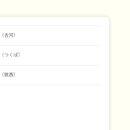
（古河）
（つくば）
（筑西）