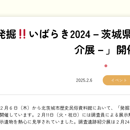
発掘
いばらき2024－茨
介展－」開
2025.2.6
イベント
２月６日（木）から北茨城市歴史民俗資料館において、「発掘
開催しています。２月11日（火・祝日）には調査員による展
示遺物を熱心に見学されていました。調査遺跡紹介展は２月2