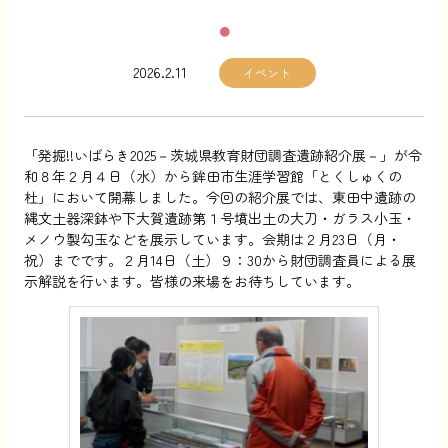
2026.2.11
イベント
「発掘!!いばらき2025－茨城県教育財団調査遺跡紹介展－」が令
和８年２月４日（水）から鉾田市生涯学習館「とくしゅくの
杜」において開幕しました。今回の紹介展では、東田中遺跡の
縄文土器深鉢や下大賀遺跡第１号墳出土の大刀・ガラス小玉・
メノウ製勾玉などを展示しています。会期は２月23日（月・
祝）までです。２月14日（土）９：30から財団調査員による展
示解説を行います。皆様の来場をお待ちしています。