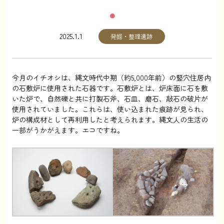
2025.1.1
発掘・整理遺跡
今月のイチオシは、縄文時代中期（約5,000年前）の竪穴住居内
の石敷炉に使用された石器です。石敷炉とは、炉床面に石を敷
いた炉で、自然礫と共に打製石斧、石皿、磨石、敲石の破片が
使用されていました。これらは、使い込まれた痕跡が見られ、
炉の構成材として再利用したと考えられます。縄文人の生活の
一部がうかがえます。エコですね。