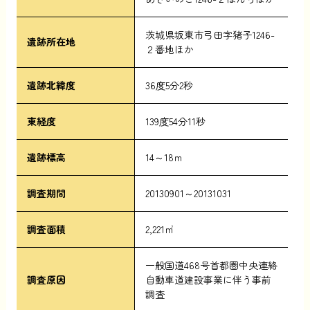
茨城県坂東市弓田字猪子1246-
遺跡所在地
２番地ほか
遺跡北緯度
36度5分2秒
東経度
139度54分11秒
遺跡標高
14～18ｍ
調査期間
20130901～20131031
調査面積
2,221㎡
一般国道468号首都圏中央連絡
調査原因
自動車道建設事業に伴う事前
調査