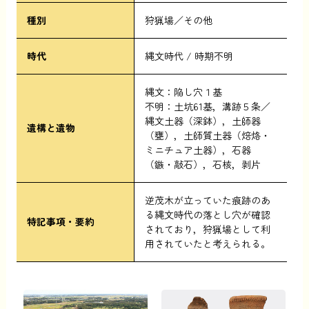
種別
狩猟場／その他
時代
縄文時代
時期不明
縄文：陥し穴１基
不明：土坑61基，溝跡５条／
縄文土器（深鉢），土師器
遺構と遺物
（甕），土師質土器（焙烙・
ミニチュア土器），石器
（鏃・敲石），石核，剥片
逆茂木が立っていた痕跡のあ
る縄文時代の落とし穴が確認
特記事項・要約
されており，狩猟場として利
用されていたと考えられる。