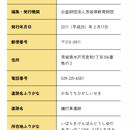
編集・発行機関
公益財団法人茨城県教育財団
発行年月日
2017（平成29）年３月17日
郵便番号
〒310-0911
茨城県水戸市見和1丁目356番
住所
地の２
電話番号
029-225-6587
遺跡名ふりがな
かねうちひがしいせき
遺跡名
鐘打東遺跡
いばらきけんばんどうしゆだ
所在地ふりがな
あざいのこ1246-２ばんちほか