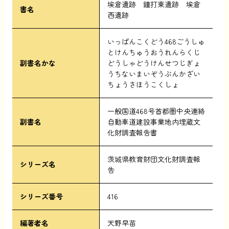
埃倉遺跡 鐘打東遺跡 埃倉
書名
西遺跡
いっぱんこくどう468ごうしゅ
とけんちゅうおうれんらくじ
副書名かな
どうしゃどうけんせつじぎょ
うちないまいぞうぶんかざい
ちょうさほうこくしょ
一般国道468号首都圏中央連絡
副書名
自動車道建設事業地内埋蔵文
化財調査報告書
茨城県教育財団文化財調査報
シリーズ名
告
シリーズ番号
416
編著者名
天野早苗