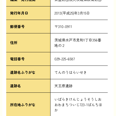
発行年月日
2013(平成25)年3月15日
郵便番号
〒310-0911
茨城県水戸市見和1丁目356番
住所
地の２
電話番号
029-225-6587
遺跡名ふりがな
てんのうはらいせき
遺跡名
天王原遺跡
いばらきけんじょうそうしお
所在地ふりがな
おわまちついじ723-1ばんちほ
か