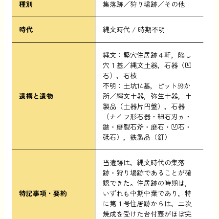
種別
集落跡／狩り場跡／その他
時代
縄文時代
時期不明
縄文：竪穴住居跡４軒，陥し
穴１基／縄文土器，石器（凹
石），石核
不明：土坑14基，ピット59か
遺構と遺物
所／縄文土器，弥生土器，土
製品（土器片円盤），石器
（ナイフ形石器・細石刃ヵ・
鏃・磨製石斧・磨石・凹石・
砥石），鉄製品（釘）
当遺跡は，縄文時代の集落
跡・狩り場跡であることが確
認できた。住居跡の時期は，
特記事項・要約
いずれも中期中葉であり，特
に第１号住居跡からは，二次
焼成を受けた台付壺がほぼ完