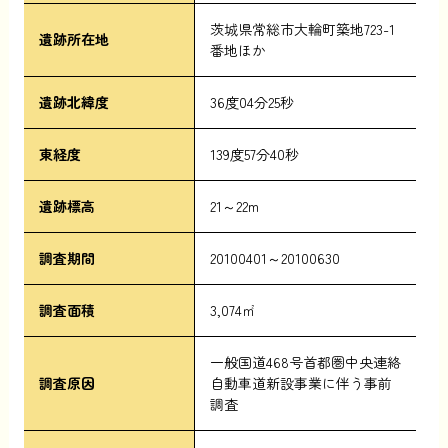
茨城県常総市大輪町築地723-1
遺跡所在地
番地ほか
遺跡北緯度
36度04分25秒
東経度
139度57分40秒
遺跡標高
21～22m
調査期間
20100401～20100630
調査面積
3,074㎡
一般国道468号首都圏中央連絡
調査原因
自動車道新設事業に伴う事前
調査