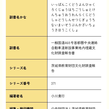
いっぱんこくどうよんひゃく
ろくじゅうはちごうしゅとけ
んちゅうおうれんらくじどう
副書名かな
しゃどうしんせつじぎょうち
ないまいぞうぶんかざいちょ
うさほうこくしょ
一般国道468号首都圏中央連絡
副書名
自動車道新設事業地内埋蔵文
化財調査報告書
茨城県教育財団文化財調査報
シリーズ名
告
シリーズ番号
371
編著者名
小川貴行
編集・発行機関
公益財団法人茨城県教育財団