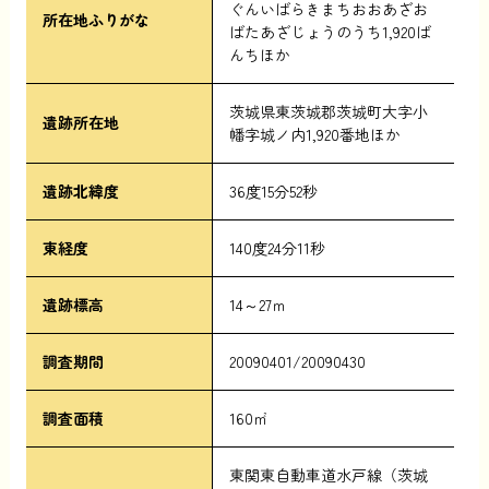
ぐんいばらきまちおおあざお
所在地ふりがな
ばたあざじょうのうち1,920ば
んちほか
茨城県東茨城郡茨城町大字小
遺跡所在地
幡字城ノ内1,920番地ほか
遺跡北緯度
36度15分52秒
東経度
140度24分11秒
遺跡標高
14～27ｍ
調査期間
20090401/20090430
調査面積
160㎡
東関東自動車道水戸線（茨城