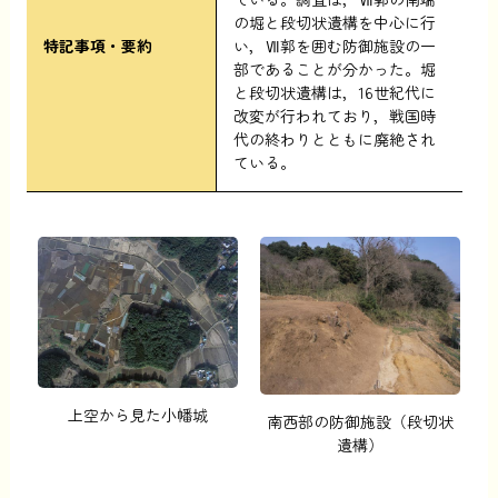
の堀と段切状遺構を中心に行
特記事項・要約
い，Ⅶ郭を囲む防御施設の一
部であることが分かった。堀
と段切状遺構は，16世紀代に
改変が行われており，戦国時
代の終わりとともに廃絶され
ている。
上空から見た小幡城
南西部の防御施設（段切状
遺構）