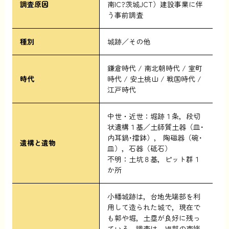
調査原因
南IC?茨城JCT）建設事業に伴
う事前調査
種別
城跡／その他
鎌倉時代
南北朝時代
室町
時代
時代
安土桃山
戦国時代
江戸時代
中世・近世：堀跡１条，段切
状遺構１基／土師質土器（皿･
内耳鍋･擂鉢）， 陶磁器（碗･
遺構と遺物
皿），石器（砥石）
不明：土坑８基，ピット群１
か所
小幡城跡は，台地先端部を利
用して造られた城で，現在で
も郭や堀，土塁が良好に残っ
ている。調査は，Ⅶ郭の南端