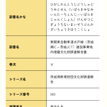
ひがしかんとうじどうしゃど
うみとせん（いばらきみなみ
いんたーちぇんじ～いばらき
副書名かな
じゃんくしょん）けんせつじ
ぎょうちないまいぞうぶんか
ざいちょうさほうこくしょ
東関東自動車道水戸線（茨城
副書名
南IC～茨城JCT）建設事業地
内埋蔵文化財調査報告書
巻次
Ⅴ
茨城県教育財団文化財調査報
シリーズ名
告
シリーズ番号
340
編著者名
寺内久永