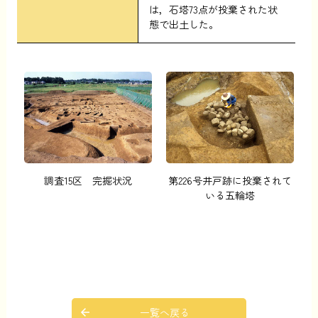
は，石塔73点が投棄された状
態で出土した。
調査15区 完掘状況
第226号井戸跡に投棄されて
いる五輪塔
一覧へ戻る