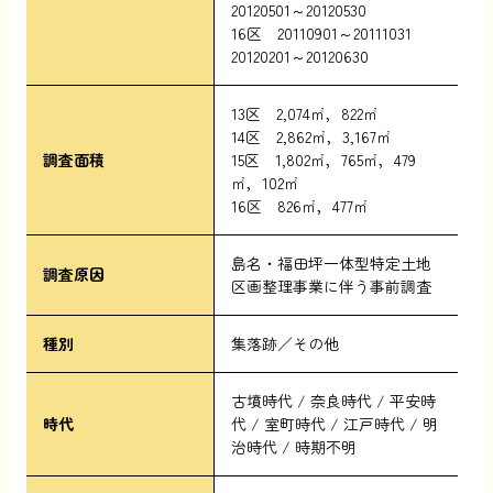
20120501～20120530
16区 20110901～20111031
20120201～20120630
13区 2,074㎡，822㎡
14区 2,862㎡，3,167㎡
調査面積
15区 1,802㎡，765㎡，479
㎡，102㎡
16区 826㎡，477㎡
島名・福田坪一体型特定土地
調査原因
区画整理事業に伴う事前調査
種別
集落跡／その他
古墳時代
奈良時代
平安時
時代
代
室町時代
江戸時代
明
治時代
時期不明