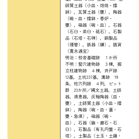
師質土器（小皿・焙烙・擂
鉢），瓦質土器（甕），陶器
（碗・皿・擂鉢・香炉・
甕），磁器（碗・皿），石器
（石臼・茶臼・砥石），石製
品（石塔・石碑），銅製品
（煙管），鉄器（鎌），銭貨
（寛永通宝）
明治：校舎基礎跡 １か所
不明：竪穴建物跡 ３棟，掘
立柱建物跡 ４棟，井戸跡
12基，土坑337基，溝跡 19
条，柱穴列跡 ４列，ピット
群 23か所／縄文土器，土師
器，須恵器，灰釉陶器（皿・
甕），土師質土器（小皿・擂
鉢），陶器（碗・皿・蓋・
甕・急須），磁器（碗・
皿），石器（鏃・磨石・石
臼），石製品（有孔円盤・石
塔），土製品（土玉・土錘・