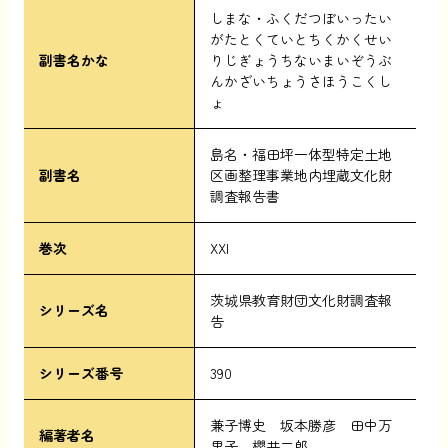
しまな・ふくだつぼいったい
がたとくていとちくかくせい
副書名かな
りじぎょうちないまいぞうぶ
んかざいちょうさほうこくし
ょ
島名・福田坪一体型特定土地
副書名
区画整理事業地内埋蔵文化財
調査報告書
巻次
XXI
茨城県教育財団文化財調査報
シリーズ名
告
シリーズ番号
390
兼子博史 坂本勝彦 田中万
編著者名
里子 櫻井二郎