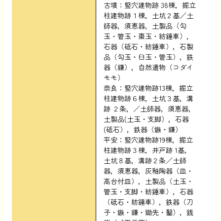
古墳：竪穴建物跡 38棟，掘立
柱建物跡１棟，土坑２基／土
師器，須恵器，土製品（勾
玉・管玉・棗玉・紡錘車），
石器（砥石・紡錘車），石製
品（勾玉・臼玉・管玉），鉄
器（鎌），自然遺物（コダイ
モモ）
奈良：竪穴建物跡13棟，掘立
柱建物跡６棟，土坑３基，溝
跡 ２条，／土師器，須恵器，
土製品(土玉・支脚），石器
(砥石），鉄器（鏃・鎌）
平安：竪穴建物跡19棟，掘立
柱建物跡３棟，井戸跡 1基，
土坑８基，溝跡２条／土師
器，須恵器，灰釉陶器（皿・
高台付皿），土製品（土玉・
管玉・支脚・紡錘車），石器
（砥石・紡錘車），鉄器（刀
子・鏃・鎌・鋤先・鑿），銭