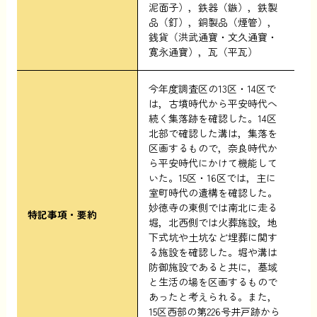
泥面子），鉄器（鏃），鉄製
品（釘），銅製品（煙管），
銭貨（洪武通寶・文久通寶・
寛永通寶），瓦（平瓦）
今年度調査区の13区・14区で
は，古墳時代から平安時代へ
続く集落跡を確認した。14区
北部で確認した溝は，集落を
区画するもので，奈良時代か
ら平安時代にかけて機能して
いた。15区・16区では，主に
室町時代の遺構を確認した。
妙徳寺の東側では南北に走る
特記事項・要約
堀，北西側では火葬施設，地
下式坑や土坑など埋葬に関す
る施設を確認した。堀や溝は
防御施設であると共に，墓域
と生活の場を区画するもので
あったと考えられる。また，
15区西部の第226号井戸跡から