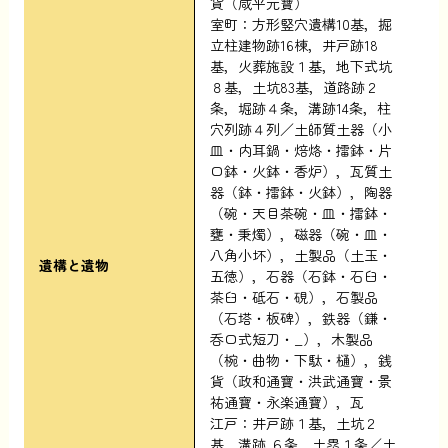
貨（咸平元寶）
室町：方形竪穴遺構10基，掘
立柱建物跡16棟，井戸跡18
基，火葬施設１基，地下式坑
８基，土坑83基，道路跡２
条，堀跡４条，溝跡14条，柱
穴列跡４列／土師質土器（小
皿・内耳鍋・焙烙・擂鉢・片
口鉢・火鉢・香炉），瓦質土
器（鉢・擂鉢・火鉢），陶器
（碗・天目茶碗・皿・擂鉢・
甕・秉燭），磁器（碗・皿・
八角小坏），土製品（土玉・
遺構と遺物
五徳），石器（石鉢・石臼・
茶臼・砥石・硯），石製品
（石塔・板碑），鉄器（鎌・
呑口式短刀・_），木製品
（椀・曲物・下駄・樋），銭
貨（政和通寶・洪武通寶・景
祐通寶・永楽通寶），瓦
江戸：井戸跡１基，土坑２
基，溝跡 ６条，土塁１条／土